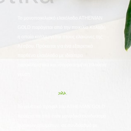
Το μονοποικιλιακό ελαιόλαδο ΑΤΗΕΝΙΑΝ
GOLD παράγεται από την ποικιλία Κολοβή
η οποία καλλιεργείται στους ελαιώνες της
Λέσβου. Πρόκειται για ένα εξαιρετικό
παρθένο ελαιόλαδο με ιδιαίτερα
χαρακτηριστικά και ισορροπημένη πλούσια
γεύση.
Το γευστικό προφίλ του ΑΤΗΕΝΙΑΝ GOLD
προέρχεται από έναν μοναδικό συνδυασμό
φυσικών αρωμάτων, σε συνδυασμό με