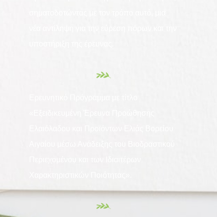
σηματοδοτώντας με τον τρόπο αυτό, μια
νέα αντίληψη για την εύρεση πόρων και την
υποστήριξη της έρευνας.
Ερευνητικό Πρόγραμμα με τίτλο
«Εξειδικευμένη Έρευνα Προώθησης
Ελαιόλαδου και Προϊόντων Ελιάς Βορείου
Αιγαίου μέσω Ανάδειξης του Βιοδραστικού
Περιεχομένου και των Ιδιαιτέρων
Χαρακτηριστικών Ποιότητας».