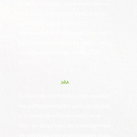
ευχάριστες εντάσεις πικρού και πικάντικου.
Οι γευστικές του ιδιότητες συνδέονται με
την αυξημένη περιεκτικότητα σε
πολυφαινόλες οι οποίες συμβάλουν στην
προστασία των λιπιδίων του αίματος από
το οξειδωτικό στρες (EU Health Claim
432/2012).
Το ελαιόλαδο ATHENIAN GOLD αποτελεί
ένα εμβληματικό προϊόν, μέσω του οποίου
το Πανεπιστήμιο Αθηνών επιδιώκει να
δείξει τον δρόμο προς την εξωστρέφεια και
την καινοτομία στον αγροδιατροφικό τομέα,