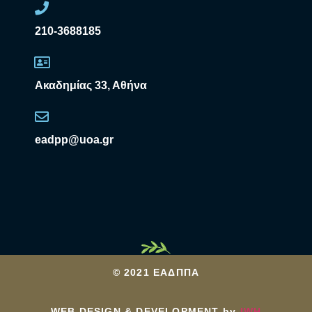
210-3688185
Ακαδημίας 33, Αθήνα
eadpp@uoa.gr
© 2021 ΕΑΔΠΠΑ
WEB DESIGN & DEVELOPMENT by
IWH